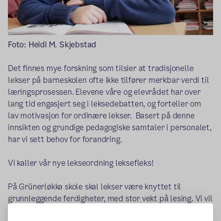
Foto: Heidi M. Skjebstad
Det finnes mye forskning som tilsier at tradisjonelle
lekser på barneskolen ofte ikke tilfører merkbar verdi til
læringsprosessen. Elevene våre og elevrådet har over
lang tid engasjert seg i leksedebatten, og forteller om
lav motivasjon for ordinære lekser. Basert på denne
innsikten og grundige pedagogiske samtaler i personalet,
har vi sett behov for forandring.
Vi kaller vår nye lekseordning leksefleks!
På Grünerløkka skole skal lekser være knyttet til
grunnleggende ferdigheter, med stor vekt på lesing. Vi vil
at lekser er å lese hjemme, høyt eller for seg selv (dette