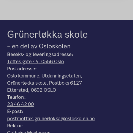
Grünerløkka skole
– en del av Osloskolen
Besøks- og leveringsadresse:
Toftes gate 44, 0556 Oslo
Postadresse:
Oslo kommune, Utdanningsetaten,
Grünerløkka skole, Postboks 6127
Etterstad, 0602 OSLO
Telefon:
23 46 42 00
E-post:
postmottak.grunerlokka@osloskolen.no
Rektor
Cathrine Mortensen