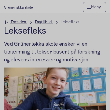
Meny
Grünerløkka skole
Hovedseksjon
Forsiden
Fagtilbud
Leksefleks
Leksefleks
Ved Grünerløkka skole ønsker vi en
tilnærming til lekser basert på forskning
og elevens interesser og motivasjon.