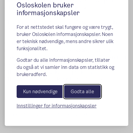
tilpasses trinnet). Lekser kan også være å øve på noe,
Osloskolen bruker
eller forberede seg til noe som skal skje.
informasjonskapsler
Vi ønsker at alle leser hver dag! Vi anbefaler 15 minutter
For at nettstedet skal fungere og være trygt,
om gangen.
bruker Osloskolen informasjonskapsler. Noen
er teknisk nødvendige, mens andre sikrer ulik
Gjennom lesing kan barna, i tillegg til å øve på selve
funksjonalitet.
leseteknikken, styrke sin språkutvikling, utvide sin
horisont, sin empati og utvikle et godt og varig forhold til
Godtar du alle informasjonskapsler, tillater
lesekunsten.
du også at vi samler inn data om statistikk og
Vi beholder leksehjelptilbudet på skolen .
brukeradferd.
Vi begynte med leksefleks skoleåret 2023/24.
Kun nødvendige
Godta alle
Innstillinger for informasjonskapsler
Publisert:
01.08.2024
Endret:
04.08.2026