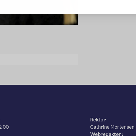
:
Rektor
2 00
Cathrine Mortensen
Webredaktør: