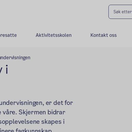
oresatte
Aktivitetsskolen
Kontakt oss
 undervisningen
 i
 undervisningen, er det for
e våre. Skjermen bidrar
ngsopplevelsene skapes i
inere fagkunnskap,