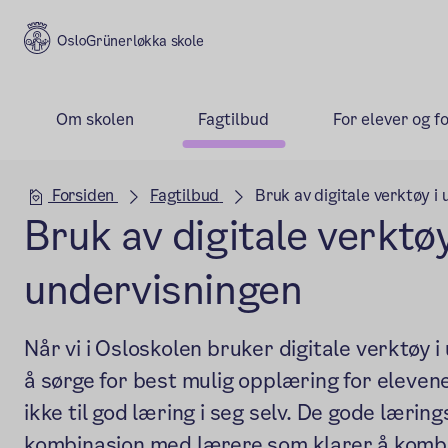
Grünerløkka skole
Om skolen
Fagtilbud
For elever og f
Hovedseksjon
Forsiden
Fagtilbud
Bruk av digitale verktøy i
Bruk av digitale verktøy
undervisningen
Når vi i Osloskolen bruker digitale verktøy i
å sørge for best mulig opplæring for eleven
ikke til god læring i seg selv. De gode læri
kombinasjon med lærere som klarer å komb