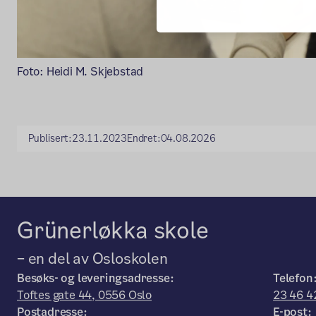
Foto: Heidi M. Skjebstad
Publisert:
23.11.2023
Endret:
04.08.2026
Grünerløkka skole
– en del av Osloskolen
Besøks- og leveringsadresse:
Telefon
Toftes gate 44, 0556 Oslo
23 46 4
Postadresse:
E-post: