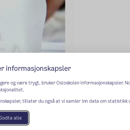
er informasjonskapsler
ngere og være trygt, bruker Osloskolen informasjonskapsler. N
ksjonalitet.
setjenesten
nskapsler, tillater du også at vi samler inn data om statistikk
d om forebyggelse og
Godta alle
år.