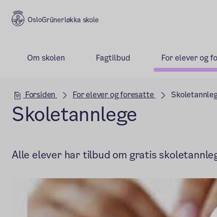
Grünerløkka skole
Om skolen
Fagtilbud
For elever og f
Hovedseksjon
Forsiden
For elever og foresatte
Skoletannle
Skoletannlege
Alle elever har tilbud om gratis skoletannle