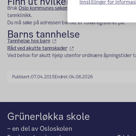
Finn ut hvilken tannklinikk d
Innstillinger for informa
(ekstern lenke)
Bruk
Oslo kommunes søkemotor
for å finne kontaktinfo
tannklinikk.
Du må søke på adressen barnet er folkeregisteret på.
Barns tannhelse
(ekstern lenke)
Tannhelse hos barn
(ekstern lenke)
Råd ved akutte tannskader
Ved behov for akutt hjelp utenfor ordinære åpningstider 
Publisert:
07.04.2015
Endret:
04.08.2026
Grünerløkka skole
– en del av Osloskolen