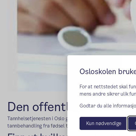
Osloskolen bruk
For at nettstedet skal fu
mens andre sikrer ulik fun
Den offentlige tannhel
Godtar du alle informasjo
Tannhelsetjenesten i Oslo gir barn og ungdom gratis tilbu
Kun nødvendige
tannbehandling fra fødsel til og med det året de fyller 18 