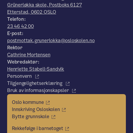
Grünerløkka skole, Postboks 6127
Etterstad, 0602 OSLO
Telefon:
23 46 42 00
E-post:
postmottak.grunerlokka@osloskolen.no
Rektor
Cathrine Mortensen
Webredaktør:
Henriette Stabell-Sandvik
Personvern
Tilgjengelighetserklæring
Bruk av informasjonskapsler
Oslo kommune
Innskriving Osloskolen
Bytte grunnskole
Rekkefølge i barnetoget