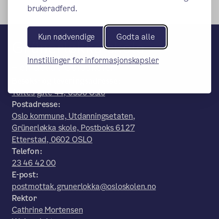
brukeradferd.
Kun nødvendige
Godta alle
Grünerløkka skole
Innstillinger for informasjonskapsler
– en del av Osloskolen
Besøks- og leveringsadresse:
Toftes gate 44, 0556 Oslo
Postadresse:
Oslo kommune, Utdanningsetaten,
Grünerløkka skole, Postboks 6127
Etterstad, 0602 OSLO
Telefon:
23 46 42 00
E-post:
postmottak.grunerlokka@osloskolen.no
Rektor
Cathrine Mortensen