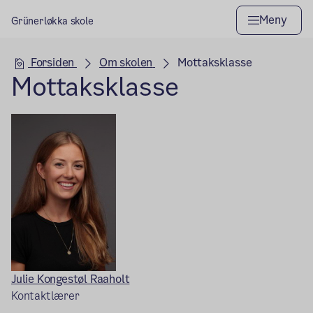
Meny
Grünerløkka skole
Hovedseksjon
Forsiden
Om skolen
Mottaksklasse
Mottaksklasse
Julie Kongestøl Raaholt
Kontaktlærer